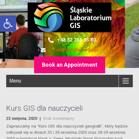
Otwórz pasek narzędzi
+48 32 368 93 80
slabgis@us.edu.pl
Book an Appointment
Menu
Kurs GIS dla nauczycieli
23 sierpnia, 2020
|
Brak komentarzy
Zapraszamy na “Kurs GIS dla nauczycieli geografii”, który będzie
odbywał się w dniach 25 i 26 września 2020 oraz 28-29 września
2020 w Instytucie Nauk o Ziemi, Wydziału Nauk Przyrodniczych