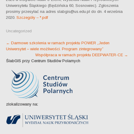
Uniwersytetu Śląskiego (Będzińska 60, Sosnowiec). Zgłoszenia
prosimy przesyłać na adres slabgis@us.edu.pl do dn. 4 września
2020.
Szczegóły – *.pdf
Uncategorized
Post
←
Darmowe szkolenia w ramach projektu POWER „Jeden
Uniwersytet – wiele możliwości. Program zintegrowany”
navigation
Współpraca w ramach projektu DEEPWATER-CE
→
ŚlabGIS przy Centrum Studiów Polarnych
zlokalizowany na: